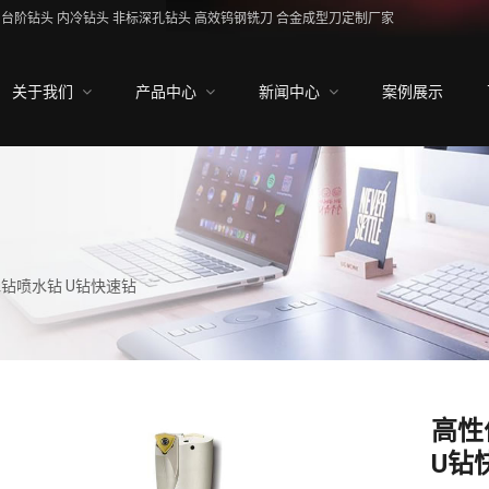
台阶钻头 内冷钻头 非标深孔钻头 高效钨钢铣刀 合金成型刀定制厂家
关于我们
产品中心
新闻中心
案例展示
钻喷水钻 U钻快速钻
高性
U钻