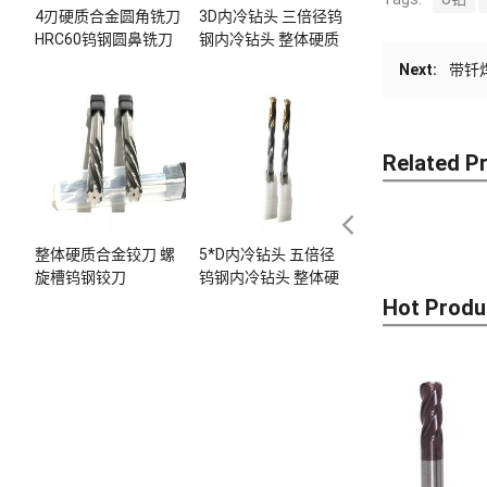
4刃硬质合金圆角铣刀
3D内冷钻头 三倍径钨
HRC60钨钢圆鼻铣刀
钢内冷钻头 整体硬质
合金内冷钻头
Next:
带钎
Related P
整体硬质合金铰刀 螺
5*D内冷钻头 五倍径
旋槽钨钢铰刀
钨钢内冷钻头 整体硬
质合金内冷钻头
Hot Produ