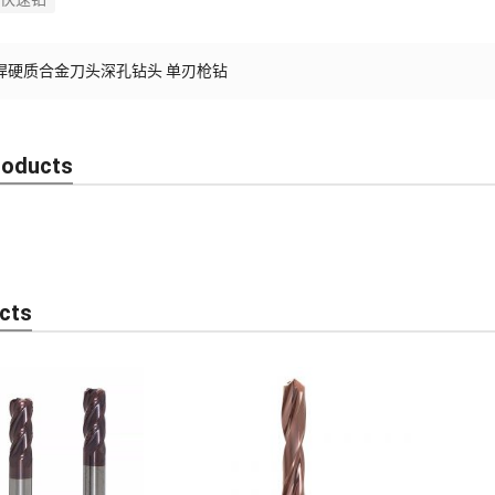
焊硬质合金刀头深孔钻头 单刃枪钻
roducts
cts