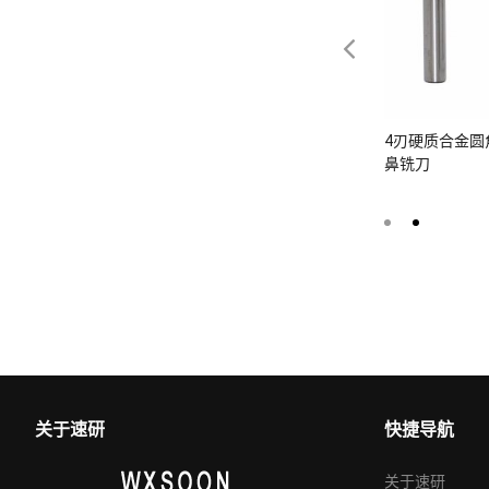
钢钻头 5D整
不锈钢/耐热合金用3D钨钢钻头 整体
4刃硬质合金圆角
硬质合金钻头
鼻铣刀
关于速研
快捷导航
关于速研