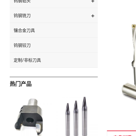
钨钢钻头
钨钢铣刀
镶合金刀具
钨钢铰刀
定制/非标刀具
热门产品