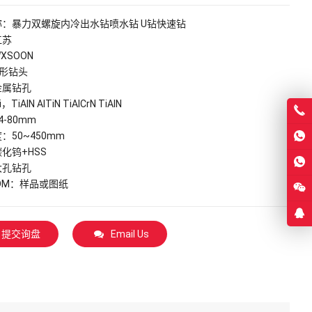
称：暴力双螺旋内冷出水钻喷水钻 U钻快速钻
江苏
XSOON
形钻头
金属钻孔
iAlN AlTiN TiAlCrN TiAIN
-80mm
：50~450mm
化钨+HSS
大孔钻孔
ODM：样品或图纸
提交询盘
Email Us