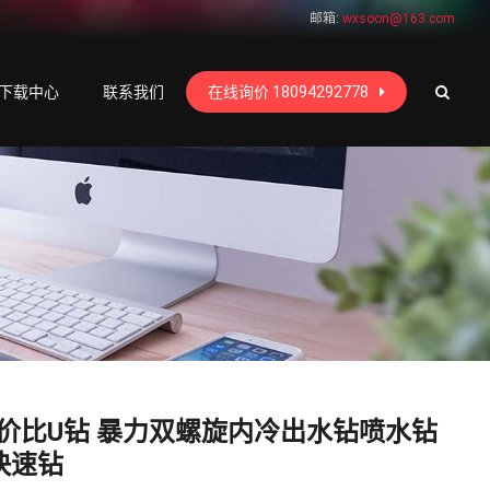
邮箱:
wxsoon@163.com
下载中心
联系我们
在线询价 18094292778
价比U钻 暴力双螺旋内冷出水钻喷水钻
快速钻