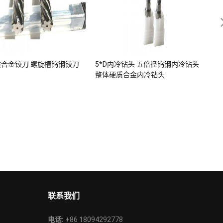
合金铰刀 螺旋槽钨钢铰刀
5*D内冷钻头 五倍径钨钢内冷钻头
整体硬质合金内冷钻头
联系我们
电话:
+86 18094292778