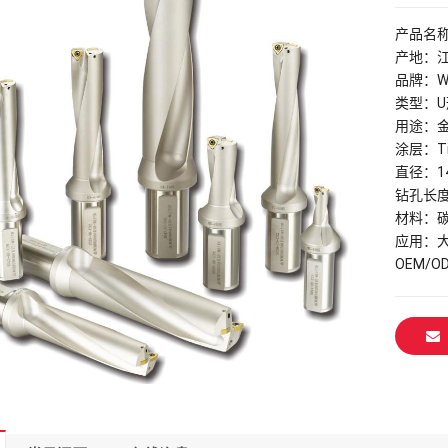
产品名
产地：
品牌：W
类型：U
用途：
涂层：Ti，T
直径：14
钻孔长度
材料：碳
应用：
OEM/