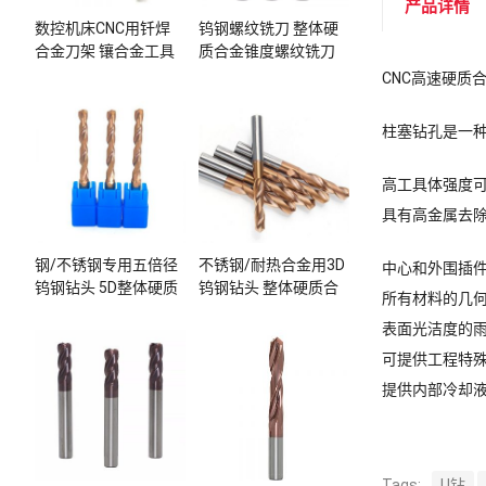
产品详情
数控机床CNC用钎焊
钨钢螺纹铣刀 整体硬
合金刀架 镶合金工具
质合金锥度螺纹铣刀
CNC高速硬质
柱塞钻孔是一
高工具体强度
具有高金属去
钢/不锈钢专用五倍径
不锈钢/耐热合金用3D
中心和外围插
钨钢钻头 5D整体硬质
钨钢钻头 整体硬质合
所有材料的几
合金钻头
金钻头
表面光洁度的
可提供工程特
提供内部冷却
Tags:
U钻