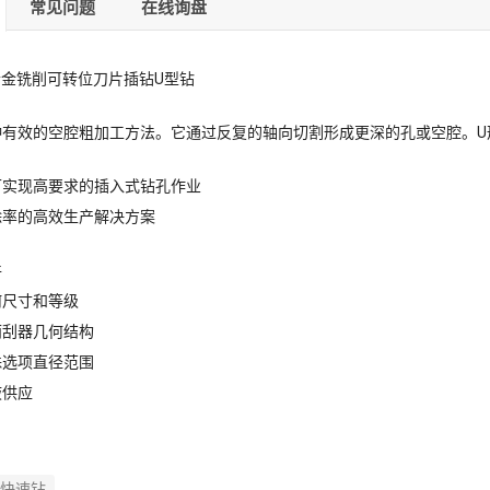
常见问题
在线询盘
合金铣削可转位刀片插钻U型钻
种有效的空腔粗加工方法。它通过反复的轴向切割形成更深的孔或空腔。U
可实现高要求的插入式钻孔作业
除率的高效生产解决方案
件
何尺寸和等级
雨刮器几何结构
殊选项直径范围
液供应
快速钻