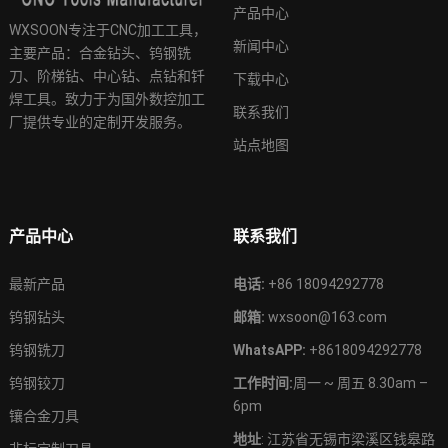
产品中心
WXSOON专注于CNC加工工具，
新闻中心
主要产品：合金钻头、钨钢铣
刀、阶梯钻、中心钻、点钻和钎
下载中心
焊工具。致力于为国外数控加工
联系我们
厂提供专业的定制开发服务。
站点地图
产品中心
联系我们
最新产品
电话:
+86 18094292778
钨钢钻头
邮箱:
wxsoon@163.com
钨钢铣刀
WhatsAPP:
+8618094292778
钨钢铰刀
工作时间:
周一 ~ 周五 8.30am –
6pm
镶合金刀具
地址
: 江苏省无锡市梁溪区钱皋路