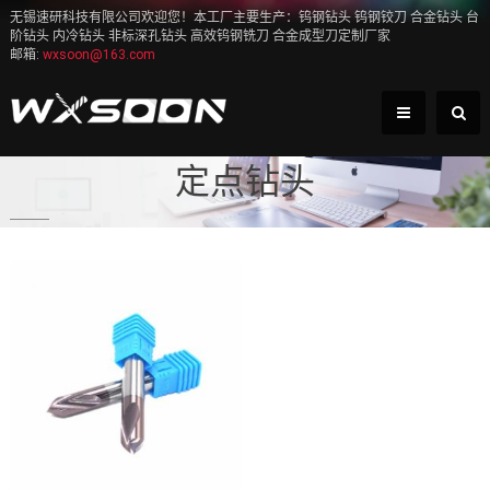
无锡速研科技有限公司欢迎您！本工厂主要生产：钨钢钻头 钨钢铰刀 合金钻头 台
阶钻头 内冷钻头 非标深孔钻头 高效钨钢铣刀 合金成型刀定制厂家
邮箱:
wxsoon@163.com
定点钻头