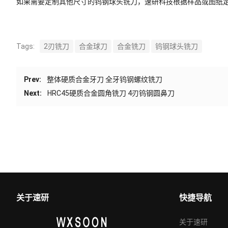
如果需要定制其他尺寸的钨钢球头铣刀，速研科技根据样品或图纸
Tags:
2刃铣刀
合金球刀
合金铣刀
钨钢球头铣刀
Prev:
整体硬质合金牙刀 全牙钨钢螺纹铣刀
Next:
HRC45硬质合金圆角铣刀 4刃钨钢圆鼻刀
关于速研
快捷导航
关于速研