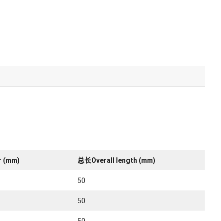
 (mm)
总长Overall length (mm)
50
50