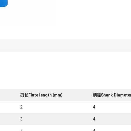
刃长Flute length (mm)
柄径Shank Diameter
2
4
3
4