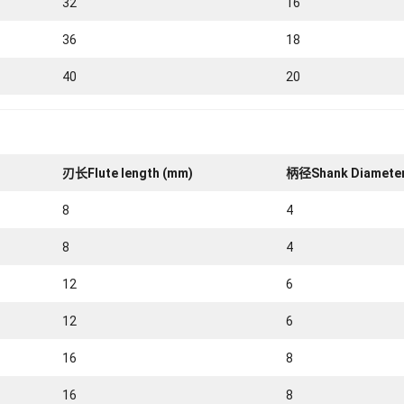
32
16
36
18
40
20
刃长Flute length (mm)
柄径Shank Diameter
8
4
8
4
12
6
12
6
16
8
16
8