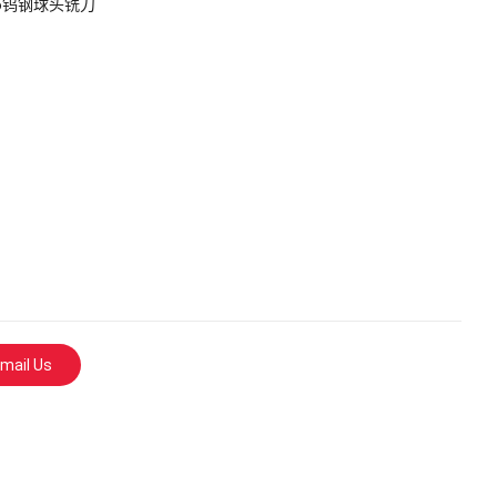
45钨钢球头铣刀
mail Us