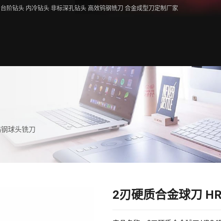
台阶钻头 内冷钻头 非标深孔钻头 高效钨钢铣刀 合金成型刀定制厂家
5钨钢球头铣刀
2刃硬质合金球刀 H