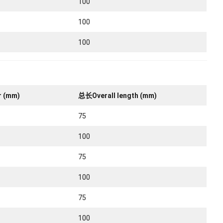
100
100
100
 (mm)
总长Overall length (mm)
75
100
75
100
75
100