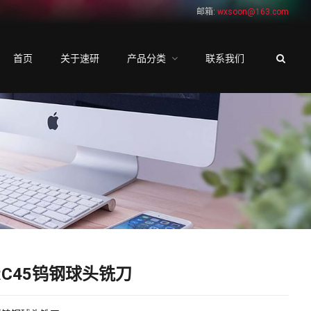
邮箱:
wxsoon@163.com
首页
关于速研
产品分类
联系我们
RC45钨钢球头铣刀