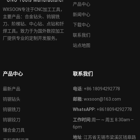
产品中心
WXSOON专注于CNC加工工具，
新闻中心
主要产品：合金钻头、钨钢铣
刀、阶梯钻、中心钻、点钻和钎
下载中心
焊工具。致力于为国外数控加工
联系我们
厂提供专业的定制开发服务。
站点地图
产品中心
联系我们
最新产品
电话:
+86 18094292778
钨钢钻头
邮箱:
wxsoon@163.com
钨钢铣刀
WhatsAPP:
+8618094292778
钨钢铰刀
工作时间:
周一 ~ 周五 8.30am –
6pm
镶合金刀具
地址
: 江苏省无锡市梁溪区钱皋路