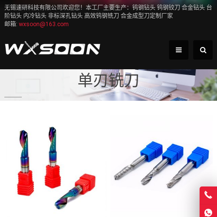
无锡速研科技有限公司欢迎您！本工厂主要生产：钨钢钻头 钨钢铰刀 合金钻头 台
阶钻头 内冷钻头 非标深孔钻头 高效钨钢铣刀 合金成型刀定制厂家
邮箱:
wxsoon@163.com
单刃铣刀