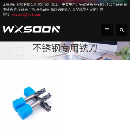
无锡速研科技有限公司欢迎您！本工厂主要生产：钨钢钻头 钨钢铰刀 合金钻头 台
阶钻头 内冷钻头 非标深孔钻头 高效钨钢铣刀 合金成型刀定制厂家
邮箱:
wxsoon@163.com
不锈钢专用铣刀