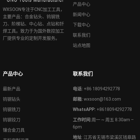
产品中心
WXSOON专注于CNC加工工具，
新闻中心
主要产品：合金钻头、钨钢铣
刀、阶梯钻、中心钻、点钻和钎
下载中心
焊工具。致力于为国外数控加工
联系我们
厂提供专业的定制开发服务。
站点地图
产品中心
联系我们
最新产品
电话:
+86 18094292778
钨钢钻头
邮箱:
wxsoon@163.com
钨钢铣刀
WhatsAPP:
+8618094292778
钨钢铰刀
工作时间:
周一 ~ 周五 8.30am –
6pm
镶合金刀具
地址
: 江苏省无锡市梁溪区钱皋路