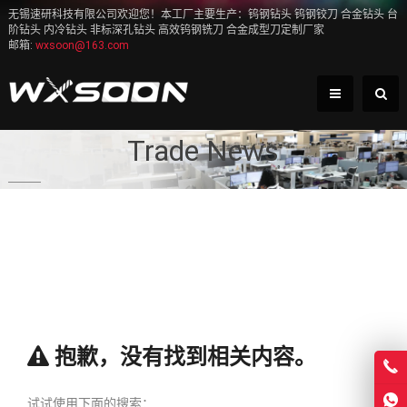
无锡速研科技有限公司欢迎您！本工厂主要生产：钨钢钻头 钨钢铰刀 合金钻头 台
阶钻头 内冷钻头 非标深孔钻头 高效钨钢铣刀 合金成型刀定制厂家
邮箱:
wxsoon@163.com
Trade News
抱歉，没有找到相关内容。
试试使用下面的搜索：