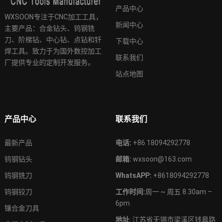
产品中心
WXSOON专注于CNC加工工具，
新闻中心
主要产品：合金钻头、钨钢铣
刀、阶梯钻、中心钻、点钻和钎
下载中心
焊工具。致力于为国外数控加工
联系我们
厂提供专业的定制开发服务。
站点地图
产品中心
联系我们
最新产品
电话:
+86 18094292778
钨钢钻头
邮箱:
wxsoon@163.com
钨钢铣刀
WhatsAPP:
+8618094292778
钨钢铰刀
工作时间:
周一 ~ 周五 8.30am –
6pm
镶合金刀具
地址
: 江苏省无锡市梁溪区钱皋路