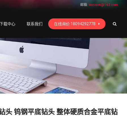
邮箱:
wxsoon@163.com
下载中心
联系我们
在线询价 18094292778
钻头 钨钢平底钻头 整体硬质合金平底钻