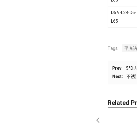
D5.9-L24-D6-
L65
Tags:
平底钻
Prev:
5*
Next:
不锈
Related P