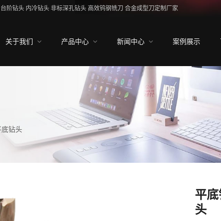
台阶钻头 内冷钻头 非标深孔钻头 高效钨钢铣刀 合金成型刀定制厂家
关于我们
产品中心
新闻中心
案例展示
平底钻头
平底
头