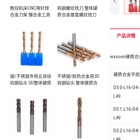
数控机床CNC用钎焊
钨钢螺纹铣刀 整体硬
合金刀架 镶合金工具
质合金锥度螺纹铣刀
产品详情
wxsoon硬质
硬质合金平底
钢/不锈钢专用五倍径
不锈钢/耐热合金用3D
钨钢钻头 5D整体硬质
钨钢钻头 整体硬质合
D3.0-L16-D4-
合金钻头
金钻头
L49
D3.1-L16-D4-
L49
D3.2-L16-D4-
L49