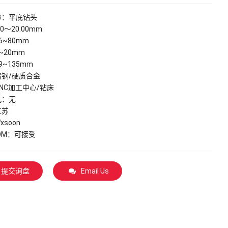
称：平底钻头
0～20.00mm
6~80mm
~20mm
9~135mm
钢/硬质合金
NC加工中心/钻床
孔：无
江苏
soon
ODM：可接受
提交询盘
Email Us