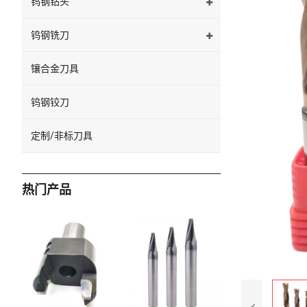
钨钢钻头
钨钢铣刀
镶合金刀具
钨钢铰刀
定制/非标刀具
热门产品