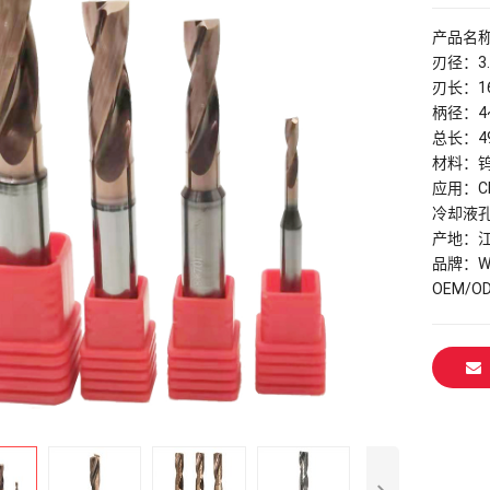
产品名
刃径：3.
刃长：1
柄径：4
总长：4
材料：钨
应用：C
冷却液
产地：
品牌：Wx
OEM/